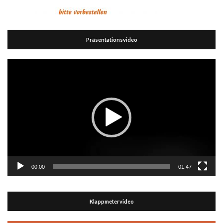
Präsentationsvideo
Video-
Player
00:00
01:47
Klappmetervideo