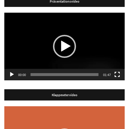
Präsentationsvideo
Video-
Player
00:00
01:47
Klappmetervideo
Video-
Player