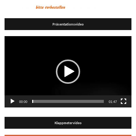
Präsentationsvideo
Video-
Player
00:00
01:47
Klappmetervideo