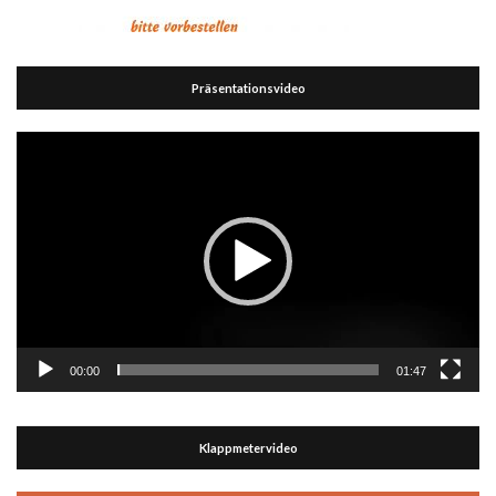
Präsentationsvideo
Video-
Player
00:00
01:47
Klappmetervideo